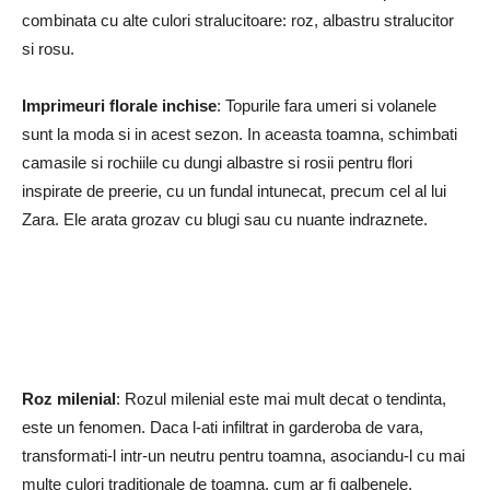
combinata cu alte culori stralucitoare: roz, albastru stralucitor
si rosu.
Imprimeuri florale inchise
: Topurile fara umeri si volanele
sunt la moda si in acest sezon. In aceasta toamna, schimbati
camasile si rochiile cu dungi albastre si rosii pentru flori
inspirate de preerie, cu un fundal intunecat, precum cel al lui
Zara. Ele arata grozav cu blugi sau cu nuante indraznete.
Roz milenial
: Rozul milenial este mai mult decat o tendinta,
este un fenomen. Daca l-ati infiltrat in garderoba de vara,
transformati-l intr-un neutru pentru toamna, asociandu-l cu mai
multe culori traditionale de toamna, cum ar fi galbenele,