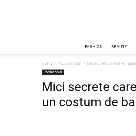
FASHION
BEAUTY
Home
Recomandari
Mici secrete care te vor ajut
Recomandari
Mici secrete care
un costum de bai
Facebook
Twitter