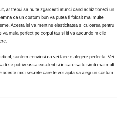
lt, ar trebui sa nu te zgarcesti atunci cand achizitionezi un
eamna ca un costum bun va putea fi folosit mai multe
leme. Acesta isi va mentine elasticitatea si culoarea pentru
e va mula perfect pe corpul tau si iti va ascunde micile
ere.
 articol, suntem convinsi ca vei face o alegere perfecta. Vei
a ti se potriveasca excelent si in care sa te simti mai mult
te aceste mici secrete care te vor ajuta sa alegi un costum
Google+
Pinterest