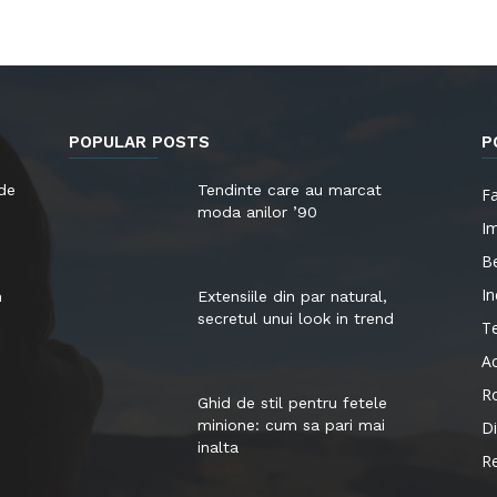
POPULAR POSTS
P
 de
Tendinte care au marcat
F
moda anilor ’90
I
B
In
n
Extensiile din par natural,
secretul unui look in trend
T
Ac
Ro
Ghid de stil pentru fetele
minione: cum sa pari mai
Di
inalta
R