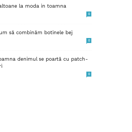
altoane la moda in toamna
0
um să combinăm botinele bej
0
oamna denimul se poartă cu patch-
ri
0