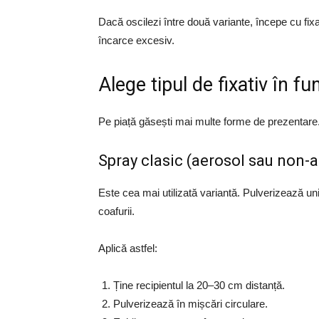
Dacă oscilezi între două variante, începe cu fix
încarce excesiv.
Alege tipul de fixativ în fu
Pe piață găsești mai multe forme de prezentare. F
Spray clasic (aerosol sau non-a
Este cea mai utilizată variantă. Pulverizează un
coafurii.
Aplică astfel:
Ține recipientul la 20–30 cm distanță.
Pulverizează în mișcări circulare.