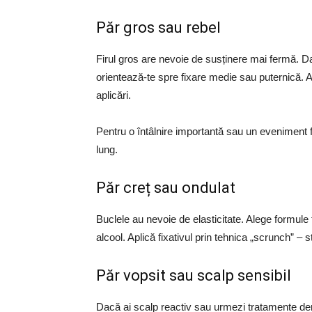
Păr gros sau rebel
Firul gros are nevoie de susținere mai fermă. D
orientează-te spre fixare medie sau puternică. Ap
aplicări.
Pentru o întâlnire importantă sau un eveniment f
lung.
Păr creț sau ondulat
Buclele au nevoie de elasticitate. Alege formule f
alcool. Aplică fixativul prin tehnica „scrunch” – 
Păr vopsit sau scalp sensibil
Dacă ai scalp reactiv sau urmezi tratamente der