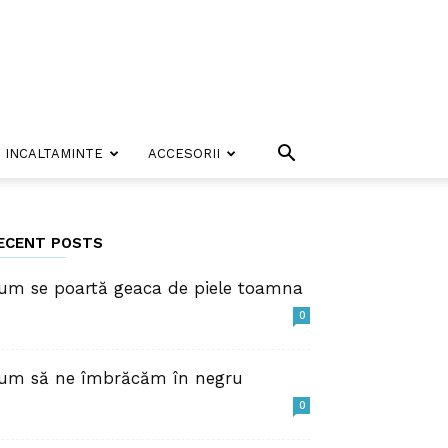
INCALTAMINTE
ACCESORII
ECENT POSTS
um se poartă geaca de piele toamna
0
um să ne îmbrăcăm în negru
0