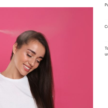
P
C
T
u