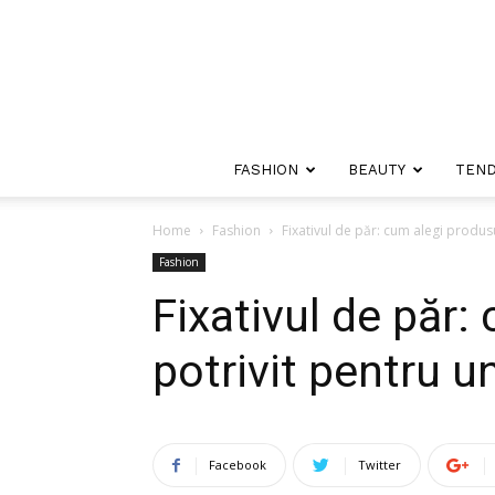
FASHION
BEAUTY
TEND
Home
Fashion
Fixativul de păr: cum alegi produs
Fashion
Fixativul de păr:
potrivit pentru u
Facebook
Twitter