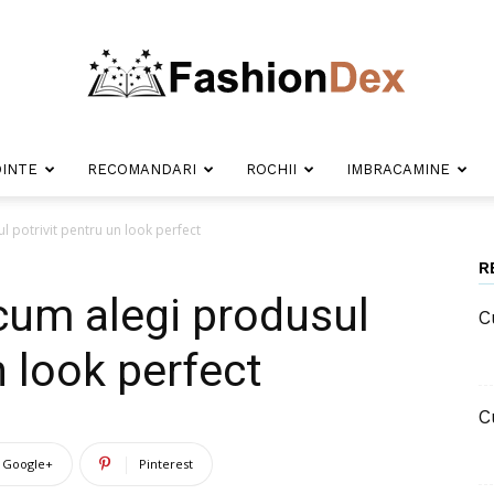
INTE
RECOMANDARI
ROCHII
IMBRACAMINE
Fashion
ul potrivit pentru un look perfect
R
 cum alegi produsul
C
Dex
n look perfect
C
Google+
Pinterest