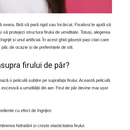
 seara, fără să pară rigid sau încărcat. Fixativul te ajută să
și să protejezi structura firului de umiditate. Totuși, alegerea
ngrijit și unul artificial. În acest ghid găsești pași clari care
e păr, de ocazie și de preferințele de stil.
asupra firului de păr?
ază o peliculă subțire pe suprafața firului. Această peliculă
a excesivă a umidității din aer. Firul de păr devine mai ușor
ediente cu efect de îngrijire:
nerea hidratării și crește elasticitatea firului.