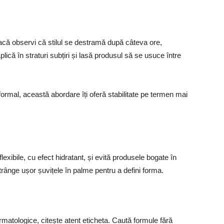
acă observi că stilul se destramă după câteva ore,
lică în straturi subțiri și lasă produsul să se usuce între
ormal, această abordare îți oferă stabilitate pe termen mai
lexibile, cu efect hidratant, și evită produsele bogate în
strânge ușor șuvițele în palme pentru a defini forma.
matologice, citește atent eticheta. Caută formule fără