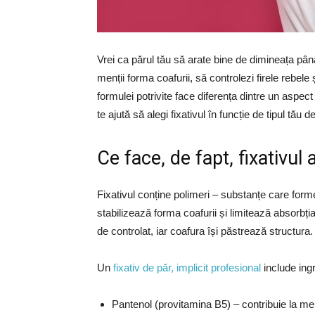
Vrei ca părul tău să arate bine de dimineața până
menții forma coafurii, să controlezi firele rebele 
formulei potrivite face diferența dintre un aspect î
te ajută să alegi fixativul în funcție de tipul tău d
Ce face, de fapt, fixativul 
Fixativul conține polimeri – substanțe care forme
stabilizează forma coafurii și limitează absorbți
de controlat, iar coafura își păstrează structura.
Un
fixativ de păr, implicit profesional
include ingr
Pantenol (provitamina B5) – contribuie la menți