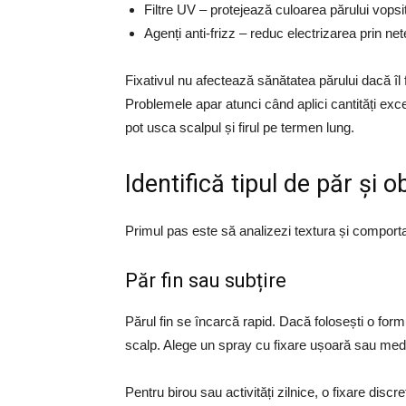
Filtre UV – protejează culoarea părului vopsit
Agenți anti-frizz – reduc electrizarea prin netez
Fixativul nu afectează sănătatea părului dacă îl f
Problemele apar atunci când aplici cantități exc
pot usca scalpul și firul pe termen lung.
Identifică tipul de păr și o
Primul pas este să analizezi textura și comporta
Păr fin sau subțire
Părul fin se încarcă rapid. Dacă folosești o formu
scalp. Alege un spray cu fixare ușoară sau medi
Pentru birou sau activități zilnice, o fixare disc