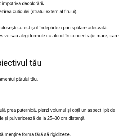
 împotriva decolorării.
irea cuticulei (stratul extern al firului).
olosești corect și îl îndepărtezi prin spălare adecvată.
esive sau alegi formule cu alcool în concentrație mare, care
biectivul tău
mentul părului tău.
lă prea puternică, pierzi volumul și obții un aspect lipit de
e și pulverizează de la 25–30 cm distanță.
retă menține forma fără să rigidizeze.