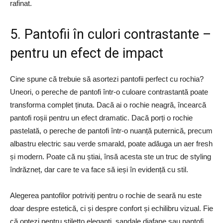
rafinat.
5. Pantofii în culori contrastante –
pentru un efect de impact
Cine spune că trebuie să asortezi pantofii perfect cu rochia?
Uneori, o pereche de pantofi într-o culoare contrastantă poate
transforma complet ținuta. Dacă ai o rochie neagră, încearcă
pantofi roșii pentru un efect dramatic. Dacă porți o rochie
pastelată, o pereche de pantofi într-o nuanță puternică, precum
albastru electric sau verde smarald, poate adăuga un aer fresh
și modern. Poate că nu știai, însă acesta ste un truc de styling
îndrăzneț, dar care te va face să ieși în evidență cu stil.
Alegerea pantofilor potriviți pentru o rochie de seară nu este
doar despre estetică, ci și despre confort și echilibru vizual. Fie
că optezi pentru stiletto eleganți, sandale diafane sau pantofi