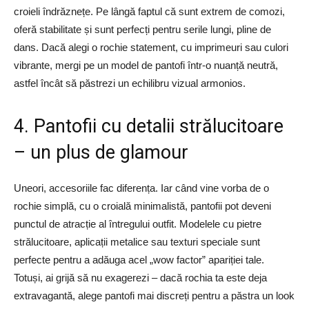
croieli îndrăznețe. Pe lângă faptul că sunt extrem de comozi,
oferă stabilitate și sunt perfecți pentru serile lungi, pline de
dans. Dacă alegi o rochie statement, cu imprimeuri sau culori
vibrante, mergi pe un model de pantofi într-o nuanță neutră,
astfel încât să păstrezi un echilibru vizual armonios.
4. Pantofii cu detalii strălucitoare
– un plus de glamour
Uneori, accesoriile fac diferența. Iar când vine vorba de o
rochie simplă, cu o croială minimalistă, pantofii pot deveni
punctul de atracție al întregului outfit. Modelele cu pietre
strălucitoare, aplicații metalice sau texturi speciale sunt
perfecte pentru a adăuga acel „wow factor” apariției tale.
Totuși, ai grijă să nu exagerezi – dacă rochia ta este deja
extravagantă, alege pantofi mai discreți pentru a păstra un look