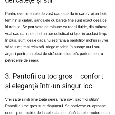
delicatețe și stil
Pentru evenimentele de vară sau ocaziile în care vrei un look
feminin și diafan, sandalele cu barete fine sunt exact ceea ce
îți trebuie. Se potrivesc de minune cu rochii fluide, din mătase,
voal sau satin, oferind un aer sofisticat și lejer în același timp.
În plus, sunt ideale dacă nu ești fană a pantofilor închiși și vrei
să te simți mai relaxată. Alege modele în nuanțe aurii sau
argintii pentru un efect de strălucire discretă, perfect pentru
petrecerile de seară.
3. Pantofii cu toc gros – confort
și eleganță într-un singur loc
Vrei să te simți bine toată seara, fără să-ți sacrifici stilul?
Pantofii cu toc gros sunt răspunsul. Se potrivesc cu aproape
orice tip de rochie, de la cele clasice, până la cele moderne, cu