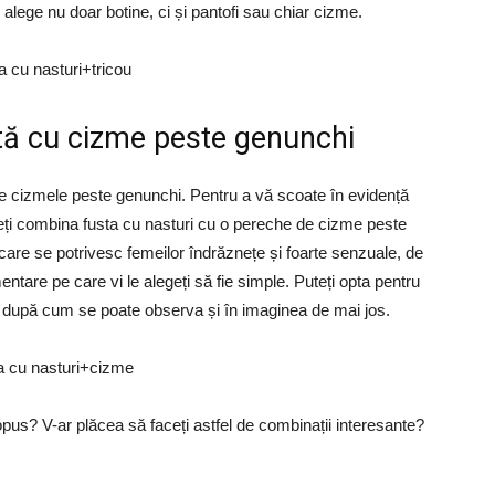
i alege nu doar botine, ci și pantofi sau chiar cizme.
tă cu cizme peste genunchi
uie cizmele peste genunchi. Pentru a vă scoate în evidență
eți combina fusta cu nasturi cu o pereche de cizme peste
re se potrivesc femeilor îndrăznețe și foarte senzuale, de
ntare pe care vi le alegeți să fie simple. Puteți opta pentru
t, după cum se poate observa și în imaginea de mai jos.
opus? V-ar plăcea să faceți astfel de combinații interesante?