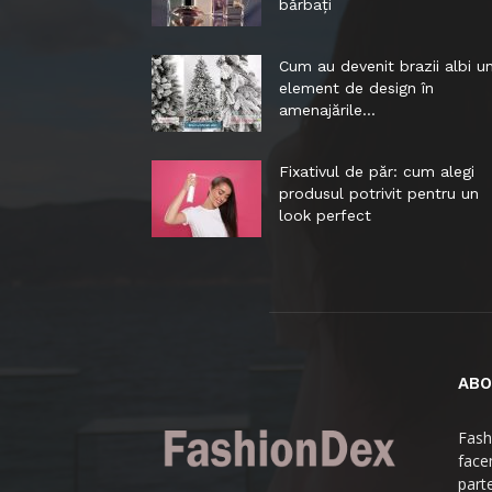
bărbați
Cum au devenit brazii albi u
element de design în
amenajările...
Fixativul de păr: cum alegi
produsul potrivit pentru un
look perfect
ABO
Fash
facem
parte