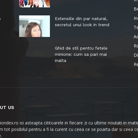
B
In
n
Extensiile din par natural,
secretul unui look in trend
T
Ac
Ro
Ghid de stil pentru fetele
minione: cum sa pari mai
Di
inalta
R
UT US
iondex.ro isi asteapta cititoarele in fiecare zi cu ultime noutati in ma
 tot posibilul pentru a fi la curent cu ceea ce se poarta dar si ceea ce
.