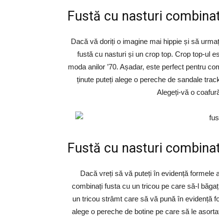
Fustă cu nasturi combinat
Dacă vă doriți o imagine mai hippie și să urma
fustă cu nasturi și un crop top. Crop top-ul e
moda anilor ’70. Așadar, este perfect pentru com
ținute puteți alege o pereche de sandale track
Alegeți-vă o coafură
Fustă cu nasturi combinat
Dacă vreți să vă puteți în evidență formele 
combinați fusta cu un tricou pe care să-l băgați
un tricou strâmt care să vă pună în evidență fo
alege o pereche de botine pe care să le asortaț