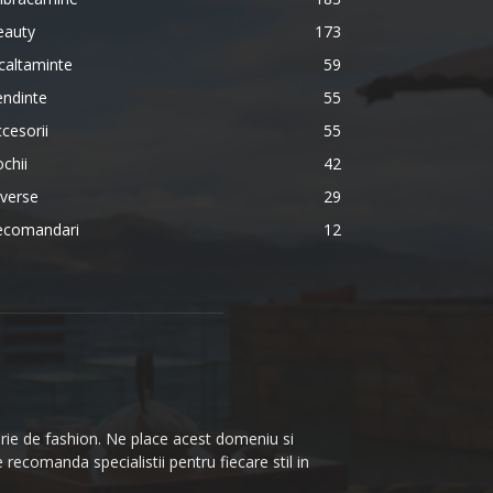
eauty
173
caltaminte
59
endinte
55
cesorii
55
chii
42
verse
29
ecomandari
12
terie de fashion. Ne place acest domeniu si
 recomanda specialistii pentru fiecare stil in