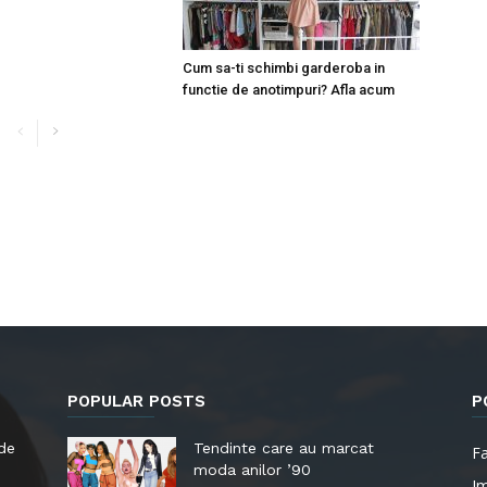
Cum sa-ti schimbi garderoba in
functie de anotimpuri? Afla acum
POPULAR POSTS
P
 de
Tendinte care au marcat
F
moda anilor ’90
I