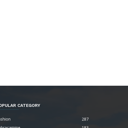
OPULAR CATEGORY
ashion
287
mbracamine
183