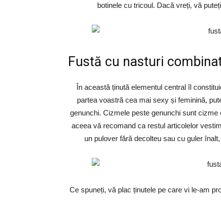
botinele cu tricoul. Dacă vreți, vă puteț
Fustă cu nasturi combina
În această ținută elementul central îl constit
partea voastră cea mai sexy și feminină, put
genunchi. Cizmele peste genunchi sunt cizme ca
aceea vă recomand ca restul articolelor vestime
un pulover fără decolteu sau cu guler înal
Ce spuneți, vă plac ținutele pe care vi le-am pr