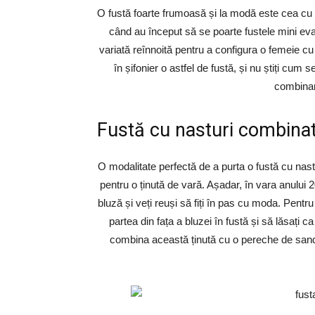
O fustă foarte frumoasă și la modă este cea cu n
când au început să se poarte fustele mini eva
variată reînnoită pentru a configura o femeie cu
în șifonier o astfel de fustă, și nu știți cum
combinare
Fustă cu nasturi combinat
O modalitate perfectă de a purta o fustă cu nas
pentru o ținută de vară. Așadar, în vara anului 
bluză și veți reuși să fiți în pas cu moda. Pentr
partea din fața a bluzei în fustă și să lăsați 
combina această ținută cu o pereche de sandal