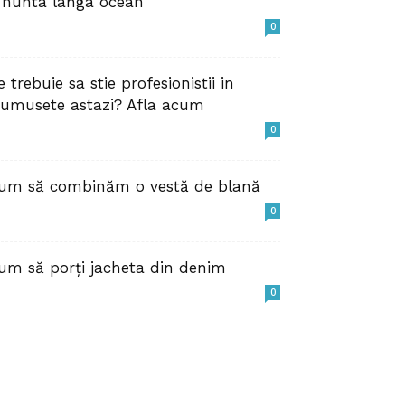
 nunta langa ocean
0
e trebuie sa stie profesionistii in
rumusete astazi? Afla acum
0
um să combinăm o vestă de blană
0
um să porți jacheta din denim
0