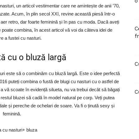
o
asturi, un articol vestimentar care ne amintește de anii ’70,
zate. Acum, în plin secol XXI, revine această piesă într-o
 aer retro, dar foarte feminină și în pas cu moda. Dacă aveți
C
 se poate combina, în acest articol vă voi da câteva idei de
f
 a fustei cu nasturi.
ă cu o bluză largă
C
turi este să o combinăm cu bluză largă. Este o idee perfectă
2016 puteți combina o fustă de blugi cu nasturi cu o astfel de
u a vă scoate în evidență silueta, nu va trebui decât să băgați
C
ca restul bluzei să cadă în model natural pe corp. Veți putea
e și pereche de ochelari de soare. Va fi o ținută sexy și
feminină.