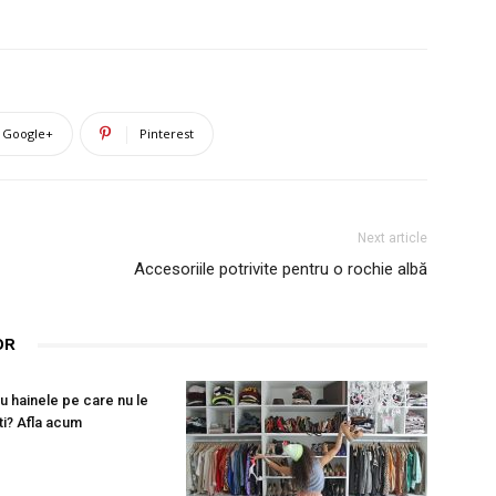
Google+
Pinterest
Next article
Accesoriile potrivite pentru o rochie albă
OR
u hainele pe care nu le
ti? Afla acum