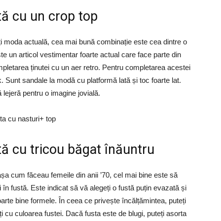
ă cu un crop top
ți moda actuală, cea mai bună combinație este cea dintre o
ste un articol vestimentar foarte actual care face parte din
pletarea ținutei cu un aer retro. Pentru completarea acestei
. Sunt sandale la modă cu platformă lată și toc foarte lat.
 lejeră pentru o imagine jovială.
ă cu tricou băgat înăuntru
așa cum făceau femeile din anii ’70, cel mai bine este să
 în fustă. Este indicat să vă alegeți o fustă puțin evazată și
arte bine formele. În ceea ce privește încălțămintea, puteți
i cu culoarea fustei. Dacă fusta este de blugi, puteți asorta