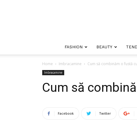
FASHION
BEAUTY
TEND
Home
Imbracamine
Cum să combinăm o fustă cu
Imbracamine
Cum să combinăm
Facebook
Twitter