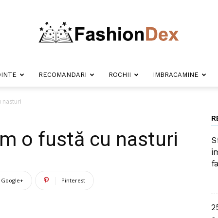
INTE
RECOMANDARI
ROCHII
IMBRACAMINE
Fashion
 nasturi
R
 o fustă cu nasturi
S
Dex
i
f
Google+
Pinterest
2