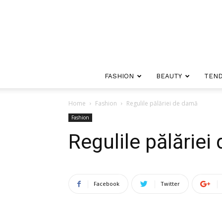
FASHION
BEAUTY
TEND
Home
Fashion
Regulile pălăriei de damă
Fashion
Regulile pălărie
Facebook
Twitter