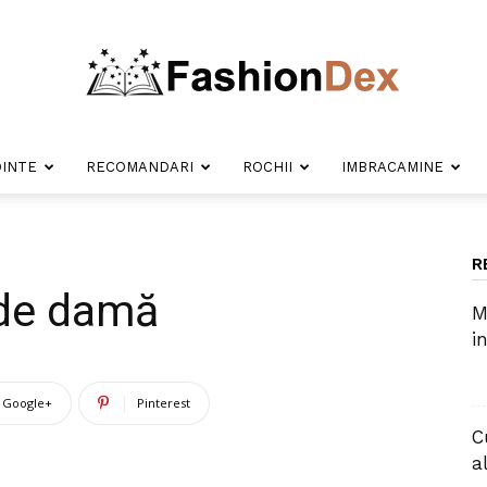
INTE
RECOMANDARI
ROCHII
IMBRACAMINE
Fashion
R
i de damă
M
Dex
i
Google+
Pinterest
C
a