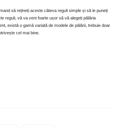
mand să rețineți aceste câteva reguli simple și să le puneți
e reguli, vă va veni foarte ușor să vă alegeți pălăria
zent, există o gamă variată de modele de pălării, trebuie doar
trivește cel mai bine.