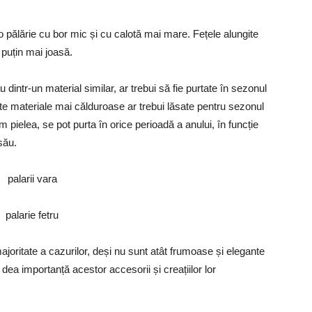
o pălărie cu bor mic și cu calotă mai mare. Fețele alungite
 puțin mai joasă.
sau dintr-un material similar, ar trebui să fie purtate în sezonul
lte materiale mai călduroase ar trebui lăsate pentru sezonul
m pielea, se pot purta în orice perioadă a anului, în funcție
său.
majoritate a cazurilor, deși nu sunt atât frumoase și elegante
dea importanță acestor accesorii și creațiilor lor