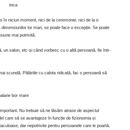
os în niciun moment, nici de la ceremonie, nici de la o
ă dimensiunilor lor mari, se poate face o excepție. Se poate
iune mai potrivită.
ă, un salon, etc-și când vorbesc cu o altă persoană, fie într-
ai scundă. Pălăriile cu calota ridicată, fac o persoană să
e important. Nu trebuie să ne lăsăm atrase de aspectul
del care să se avantajeze în funcție de fizionomia și
taculoase, dar nepotrivite pentru persoanele care le poartă.