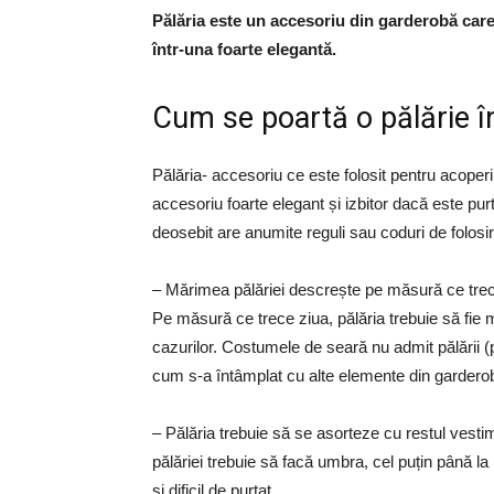
Pălăria este un accesoriu din garderobă car
într-una foarte elegantă.
Cum se poartă o pălărie 
Pălăria- accesoriu ce este folosit pentru acoperi
accesoriu foarte elegant și izbitor dacă este pur
deosebit are anumite reguli sau coduri de folosir
– Mărimea pălăriei descrește pe măsură ce trece
Pe măsură ce trece ziua, pălăria trebuie să fie
cazurilor. Costumele de seară nu admit pălării 
cum s-a întâmplat cu alte elemente din gardero
– Pălăria trebuie să se asorteze cu restul vestim
pălăriei trebuie să facă umbra, cel puțin până la 
și dificil de purtat.