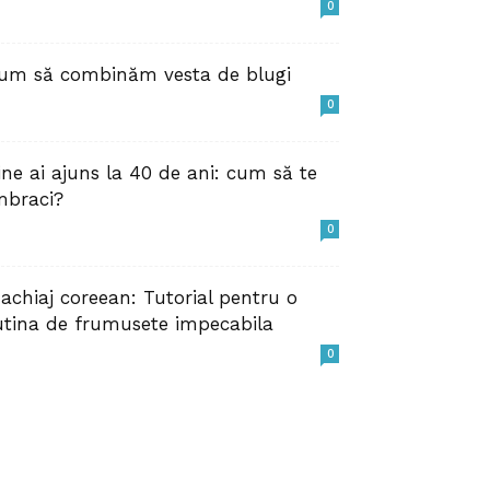
0
um să combinăm vesta de blugi
0
ine ai ajuns la 40 de ani: cum să te
mbraci?
0
achiaj coreean: Tutorial pentru o
utina de frumusete impecabila
0