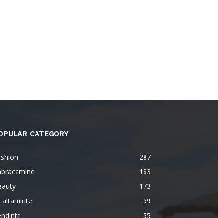
OPULAR CATEGORY
ashion
287
mbracamine
183
eauty
173
caltaminte
59
endinte
55