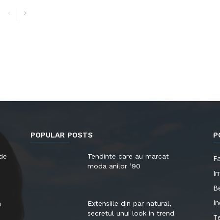
POPULAR POSTS
P
 de
Tendinte care au marcat
F
moda anilor ’90
I
B
In
n
Extensiile din par natural,
secretul unui look in trend
T