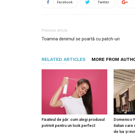
Facebook
Twitter
Previous article
Toamna denimul se poartă cu patch-uri
RELATED ARTICLES
MORE FROM AUTH
Fixativul de păr: cum alegi produsul
Domenico Pe
potrivit pentru un look perfect
italian care 
de lux și ino