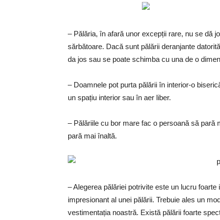
– Pălăria, în afară unor excepții rare, nu se dă j
sărbătoare. Dacă sunt pălării deranjante datorit
da jos sau se poate schimba cu una de o dimens
– Doamnele pot purta pălării în interior-o biseric
un spațiu interior sau în aer liber.
– Pălăriile cu bor mare fac o persoană să pară m
pară mai înaltă.
– Alegerea pălăriei potrivite este un lucru foart
impresionant al unei pălării. Trebuie ales un mo
vestimentația noastră. Există pălării foarte spec