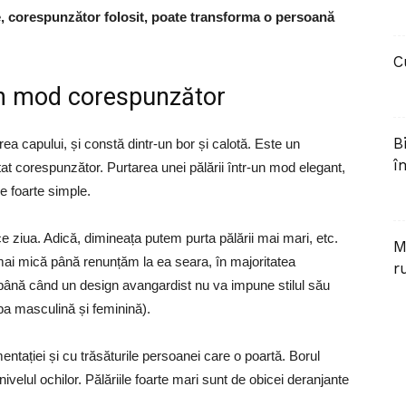
e, corespunzător folosit, poate transforma o persoană
C
în mod corespunzător
B
rea capului, și constă dintr-un bor și calotă. Este un
î
tat corespunzător. Purtarea unei pălării într-un mod elegant,
e foarte simple.
 ziua. Adică, dimineața putem purta pălării mai mari, etc.
M
 mai mică până renunțăm la ea seara, în majoritatea
r
(până când un design avangardist nu va impune stilul său
ba masculină și feminină).
entației și cu trăsăturile persoanei care o poartă. Borul
nivelul ochilor. Pălăriile foarte mari sunt de obicei deranjante