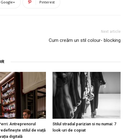
Google+
Pinterest
Next article
Cum creăm un stil colour- blocking
OR
rri: Antreprenorul
Stilul stradal parizian si nu numai: 7
redefinește stilul de viață
look-uri de copiat
vația digitală