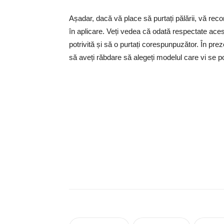
Așadar, dacă vă place să purtați pălării, vă reco
în aplicare. Veți vedea că odată respectate acest
potrivită și să o purtați corespunpuzător. În pre
să aveți răbdare să alegeți modelul care vi se po