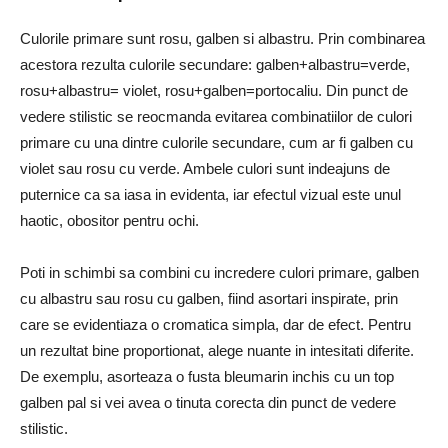
Culorile primare sunt rosu, galben si albastru. Prin combinarea
acestora rezulta culorile secundare: galben+albastru=verde,
rosu+albastru= violet, rosu+galben=portocaliu. Din punct de
vedere stilistic se reocmanda evitarea combinatiilor de culori
primare cu una dintre culorile secundare, cum ar fi galben cu
violet sau rosu cu verde. Ambele culori sunt indeajuns de
puternice ca sa iasa in evidenta, iar efectul vizual este unul
haotic, obositor pentru ochi.
Poti in schimbi sa combini cu incredere culori primare, galben
cu albastru sau rosu cu galben, fiind asortari inspirate, prin
care se evidentiaza o cromatica simpla, dar de efect. Pentru
un rezultat bine proportionat, alege nuante in intesitati diferite.
De exemplu, asorteaza o fusta bleumarin inchis cu un top
galben pal si vei avea o tinuta corecta din punct de vedere
stilistic.