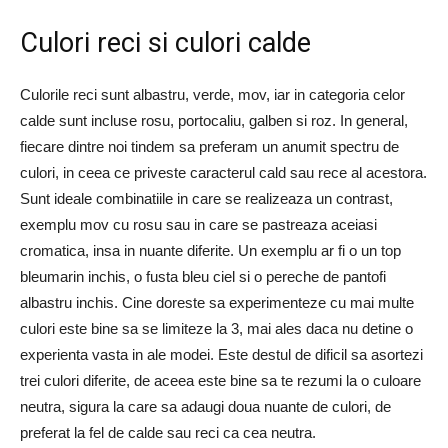
Culori reci si culori calde
Culorile reci sunt albastru, verde, mov, iar in categoria celor
calde sunt incluse rosu, portocaliu, galben si roz. In general,
fiecare dintre noi tindem sa preferam un anumit spectru de
culori, in ceea ce priveste caracterul cald sau rece al acestora.
Sunt ideale combinatiile in care se realizeaza un contrast,
exemplu mov cu rosu sau in care se pastreaza aceiasi
cromatica, insa in nuante diferite. Un exemplu ar fi o un top
bleumarin inchis, o fusta bleu ciel si o pereche de pantofi
albastru inchis. Cine doreste sa experimenteze cu mai multe
culori este bine sa se limiteze la 3, mai ales daca nu detine o
experienta vasta in ale modei. Este destul de dificil sa asortezi
trei culori diferite, de aceea este bine sa te rezumi la o culoare
neutra, sigura la care sa adaugi doua nuante de culori, de
preferat la fel de calde sau reci ca cea neutra.