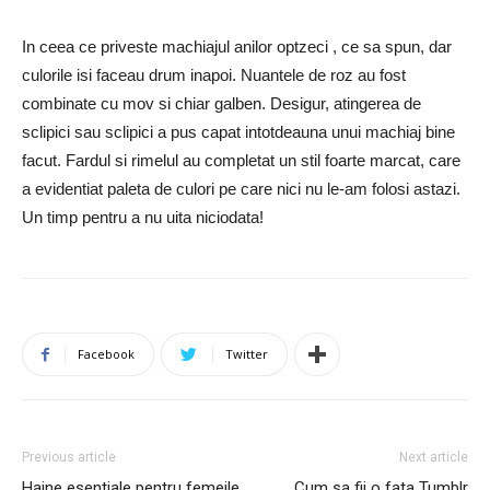
In ceea ce priveste machiajul anilor optzeci , ce sa spun, dar
culorile isi faceau drum inapoi. Nuantele de roz au fost
combinate cu mov si chiar galben. Desigur, atingerea de
sclipici sau sclipici a pus capat intotdeauna unui machiaj bine
facut. Fardul si rimelul au completat un stil foarte marcat, care
a evidentiat paleta de culori pe care nici nu le-am folosi astazi.
Un timp pentru a nu uita niciodata!
Facebook
Twitter
Previous article
Next article
Haine esentiale pentru femeile
Cum sa fii o fata Tumblr