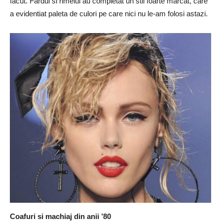
facut. Fardul si rimelul au completat un stil foarte marcat, care
a evidentiat paleta de culori pe care nici nu le-am folosi astazi.
Coafuri si machiaj din anii ’80