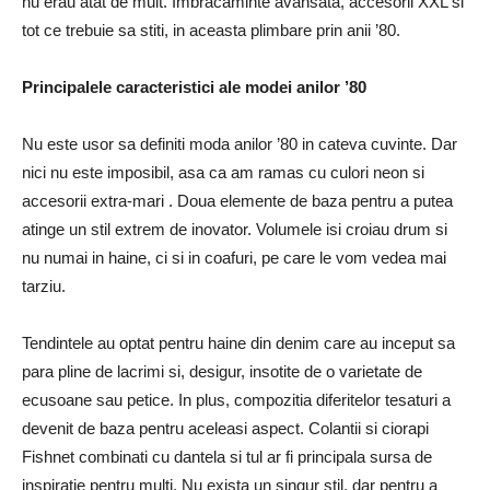
nu erau atat de mult. Imbracaminte avansata, accesorii XXL si
tot ce trebuie sa stiti, in aceasta plimbare prin anii ’80.
Principalele caracteristici ale modei anilor ’80
Nu este usor sa definiti moda anilor ’80 in cateva cuvinte. Dar
nici nu este imposibil, asa ca am ramas cu culori neon si
accesorii extra-mari . Doua elemente de baza pentru a putea
atinge un stil extrem de inovator. Volumele isi croiau drum si
nu numai in haine, ci si in coafuri, pe care le vom vedea mai
tarziu.
Tendintele au optat pentru haine din denim care au inceput sa
para pline de lacrimi si, desigur, insotite de o varietate de
ecusoane sau petice. In plus, compozitia diferitelor tesaturi a
devenit de baza pentru aceleasi aspect. Colantii si ciorapi
Fishnet combinati cu dantela si tul ar fi principala sursa de
inspiratie pentru multi. Nu exista un singur stil, dar pentru a