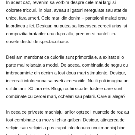
In acest caz, revenim sa vorbim despre cele mai largi si
colorate tricouri. In plus, aveau si gaturi neregulate sau atat de
unice, fara umeri. Cele mari din denim – pantalonii mulati erau
la ordinea zilei. Desigur, nu putea sa lipseasca cerceii uriasi si
compozitia bratarilor una dupa alta, precum si pantofii cu
sosete destul de spectaculoase.
Desi am mentionat ca culorile sunt primordiale, a existat si o
parte mai relaxata a modei. De aceea, combinatia de negru cu
imbracaminte din denim a fost doua mari stimulente. Desigur,
incercati intotdeauna sa aveti accesoriile. Nu iti poti imagina un
stil din anii ’80 fara ele. Blugi, rochii scurte, fustele care sunt
combinate cu cercei mari, ochelari sau palarii. Care ai alege?
In ceea ce priveste machiajul anilor optzeci, nuantele de roz au
fost combinate cu mov si chiar galben. Desigur, atingerea de
sclipici sau sclipici a pus capat intotdeauna unui machiaj bine