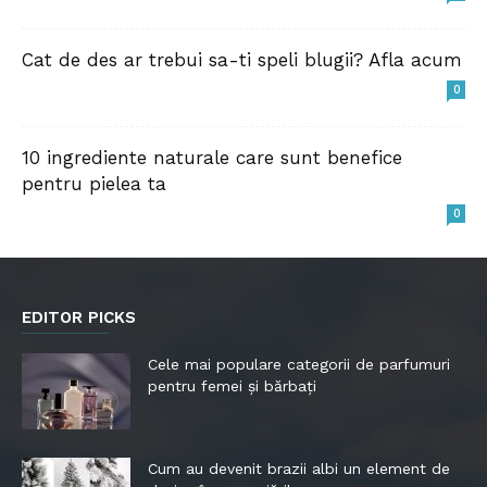
Cat de des ar trebui sa-ti speli blugii? Afla acum
0
10 ingrediente naturale care sunt benefice
pentru pielea ta
0
EDITOR PICKS
Cele mai populare categorii de parfumuri
pentru femei și bărbați
Cum au devenit brazii albi un element de