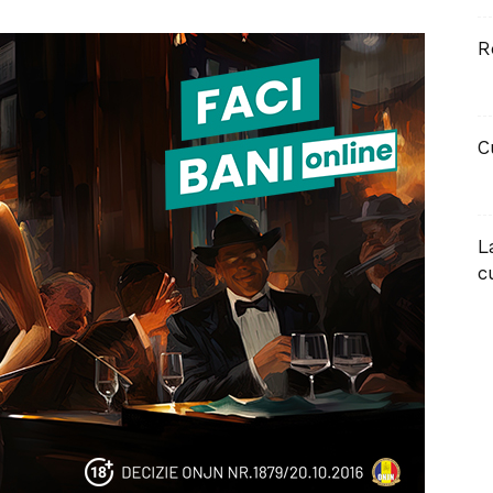
R
C
L
c