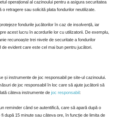
etul operațional al cazinoului pentru a asigura securitatea
o retragere sau solicită plata fondurilor neutilizate.
tejeze fondurile jucătorilor în caz de insolvență, iar
pre acest lucru în acordurile lor cu utilizatorii. De exemplu,
nie recunoaște trei nivele de securitate a fondurilor
tul de evident care este cel mai bun pentru jucători.
e și instrumente de joc responsabil pe site-ul cazinoului.
măsuri de joc responsabil în loc care să ajute jucătorii să
. Iată câteva instrumente de
joc responsabil
:
ze un reminder când se autentifică, care să apară după o
fi după 15 minute sau câteva ore, în funcție de limita de