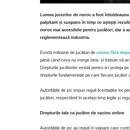
Lumea jocurilor de noroc a fost întotdeauna 
palpitant și suspans în timp ce aștepți rezult
noroc mai accesibile pentru jucători, dar a ad
reglementează industria.
Există milioane de jucători de
casino fără dep
până când ceva nu merge bine, și trebuie să acți
Drepturile jucătorilor există pentru a-i proteja pe
drepturile fundamentale pe care fiecare jucător 
Autoritățile de joc impun reguli licențiaților lor 
jucători, respectând în același timp legile și reg
Drepturile tale ca jucător de cazino online
Autoritățile de joc au reguli în vigoare care contr