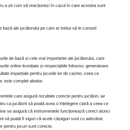
ntru a ști cum să reacționezi în cazul în care acestea sunt
e bază ale jucătorului pe care ar trebui să le cunoști:
turile de bază și cele mai importante ale jucătorului, care
urile online licențiate și respectabile folosesc generatoare
tate imparțiale pentru jocurile lor de cazino, ceea ce
joc este complet aleator.
ntele care asigură rezultate corecte pentru jucători, iar
ru ca jucătorii să poată avea o înțelegere clară a ceea ce
 online se asigură că instrumentele funcționează corect atunci
orii să poată fi siguri că acele câștiguri sunt cu adevărat
or pentru jocuri sunt corecte.