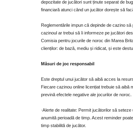
depozitate de jucători sunt ținute separat de bug
financiară atunci când un jucător dorește să facă 
Reglementările impun că depinde de cazino să pro
cazinoul ar trebui să îi informeze pe jucători des
Comisia pentru jocurile de noroc din Marea Brita
clienților: de bază, mediu și ridicat, și este des
Măsuri de joc responsabil
Este dreptul unui jucător să aibă acces la resurs
Fiecare cazinou online licențiat trebuie să aibă 
prevină efectele negative ale jocurilor de noroc
·Alerte de realitate: Permit jucătorilor să sete
anumită perioadă de timp. Acest reminder poate 
timp stabilită de jucător.