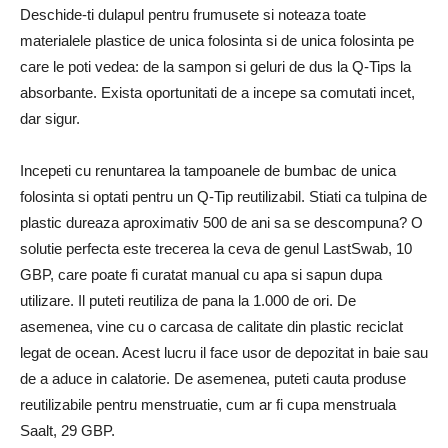
Deschide-ti dulapul pentru frumusete si noteaza toate
materialele plastice de unica folosinta si de unica folosinta pe
care le poti vedea: de la sampon si geluri de dus la Q-Tips la
absorbante. Exista oportunitati de a incepe sa comutati incet,
dar sigur.
Incepeti cu renuntarea la tampoanele de bumbac de unica
folosinta si optati pentru un Q-Tip reutilizabil. Stiati ca tulpina de
plastic dureaza aproximativ 500 de ani sa se descompuna? O
solutie perfecta este trecerea la ceva de genul LastSwab, 10
GBP, care poate fi curatat manual cu apa si sapun dupa
utilizare. Il puteti reutiliza de pana la 1.000 de ori. De
asemenea, vine cu o carcasa de calitate din plastic reciclat
legat de ocean. Acest lucru il face usor de depozitat in baie sau
de a aduce in calatorie. De asemenea, puteti cauta produse
reutilizabile pentru menstruatie, cum ar fi cupa menstruala
Saalt, 29 GBP.