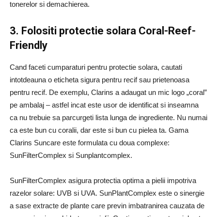
tonerelor si demachierea.
3. Folositi protectie solara Coral-Reef-
Friendly
Cand faceti cumparaturi pentru protectie solara, cautati
intotdeauna o eticheta sigura pentru recif sau prietenoasa
pentru recif. De exemplu, Clarins a adaugat un mic logo „coral”
pe ambalaj – astfel incat este usor de identificat si inseamna
ca nu trebuie sa parcurgeti lista lunga de ingrediente. Nu numai
ca este bun cu coralii, dar este si bun cu pielea ta. Gama
Clarins Suncare este formulata cu doua complexe:
SunFilterComplex si Sunplantcomplex.
SunFilterComplex asigura protectia optima a pielii impotriva
razelor solare: UVB si UVA. SunPlantComplex este o sinergie
a sase extracte de plante care previn imbatranirea cauzata de