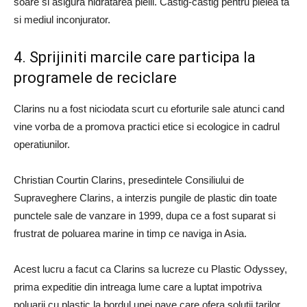
soare si asigura hidratarea pielii. Castig-castig pentru pielea ta
si mediul inconjurator.
4. Sprijiniti marcile care participa la
programele de reciclare
Clarins nu a fost niciodata scurt cu eforturile sale atunci cand
vine vorba de a promova practici etice si ecologice in cadrul
operatiunilor.
Christian Courtin Clarins, presedintele Consiliului de
Supraveghere Clarins, a interzis pungile de plastic din toate
punctele sale de vanzare in 1999, dupa ce a fost suparat si
frustrat de poluarea marine in timp ce naviga in Asia.
Acest lucru a facut ca Clarins sa lucreze cu Plastic Odyssey,
prima expeditie din intreaga lume care a luptat impotriva
poluarii cu plastic la bordul unei nave care ofera solutii tarilor