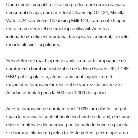
Daca sunteti pregatit, utilizati un produs care nu incurajeaza
consumul de apa, cum ar fi Total Cleansing Oil £24, Micellar
Water £24 sau Velvet Cleansing Milk £24, care poate fi apoi
sters cu un servetel de machiaj reutilizabil. Acestea
indeparteaza eficient murdaria, transpiratia, sebumul, celulele
moarte ale pielii si poluarea.
Servetelele de machiaj reutilizabile, cum ar fi tampoanele de
curatare din bumbac reutilizabile de la Eco Garden UK, 17,99
GBP, pot fi spalate si, atunci cand sunt ingrijite corect,
majoritatea tampoanelor reutilizabile vor rezista ani de zile.
Asadar, asteptati pana la 500 sau 1.000 de spalari.
Aceste tampoane de curatare sunt 100% fara plastic, se pot
spala la masina si sunt fabricate din bambus durabil, din surse
etice si materiale din bumbac pur, facandu-le bune cu planeta
si chiar mai blande cu pielea ta. Este perfect pentru aplicarea