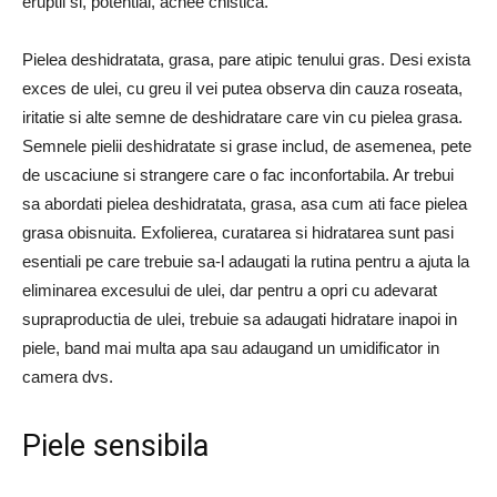
eruptii si, potential, acnee chistica.
Pielea deshidratata, grasa, pare atipic tenului gras. Desi exista
exces de ulei, cu greu il vei putea observa din cauza roseata,
iritatie si alte semne de deshidratare care vin cu pielea grasa.
Semnele pielii deshidratate si grase includ, de asemenea, pete
de uscaciune si strangere care o fac inconfortabila. Ar trebui
sa abordati pielea deshidratata, grasa, asa cum ati face pielea
grasa obisnuita. Exfolierea, curatarea si hidratarea sunt pasi
esentiali pe care trebuie sa-l adaugati la rutina pentru a ajuta la
eliminarea excesului de ulei, dar pentru a opri cu adevarat
supraproductia de ulei, trebuie sa adaugati hidratare inapoi in
piele, band mai multa apa sau adaugand un umidificator in
camera dvs.
Piele sensibila