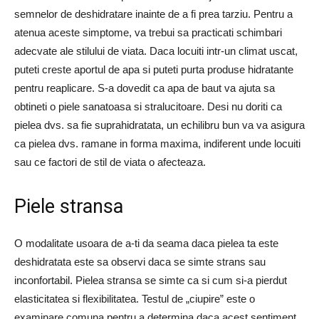
semnelor de deshidratare inainte de a fi prea tarziu. Pentru a
atenua aceste simptome, va trebui sa practicati schimbari
adecvate ale stilului de viata. Daca locuiti intr-un climat uscat,
puteti creste aportul de apa si puteti purta produse hidratante
pentru reaplicare. S-a dovedit ca apa de baut va ajuta sa
obtineti o piele sanatoasa si stralucitoare. Desi nu doriti ca
pielea dvs. sa fie suprahidratata, un echilibru bun va va asigura
ca pielea dvs. ramane in forma maxima, indiferent unde locuiti
sau ce factori de stil de viata o afecteaza.
Piele stransa
O modalitate usoara de a-ti da seama daca pielea ta este
deshidratata este sa observi daca se simte strans sau
inconfortabil. Pielea stransa se simte ca si cum si-a pierdut
elasticitatea si flexibilitatea. Testul de „ciupire” este o
examinare comuna pentru a determina daca acest sentiment