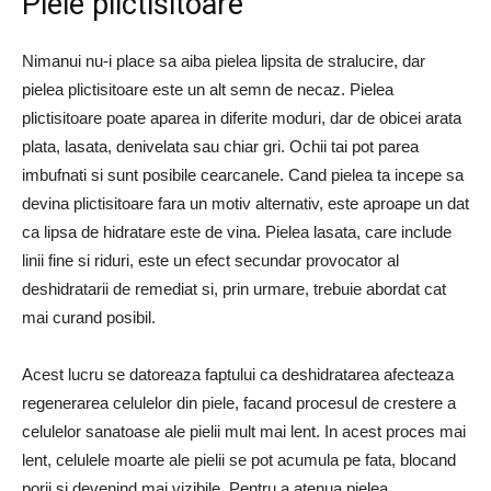
Piele plictisitoare
Nimanui nu-i place sa aiba pielea lipsita de stralucire, dar
pielea plictisitoare este un alt semn de necaz. Pielea
plictisitoare poate aparea in diferite moduri, dar de obicei arata
plata, lasata, denivelata sau chiar gri. Ochii tai pot parea
imbufnati si sunt posibile cearcanele. Cand pielea ta incepe sa
devina plictisitoare fara un motiv alternativ, este aproape un dat
ca lipsa de hidratare este de vina. Pielea lasata, care include
linii fine si riduri, este un efect secundar provocator al
deshidratarii de remediat si, prin urmare, trebuie abordat cat
mai curand posibil.
Acest lucru se datoreaza faptului ca deshidratarea afecteaza
regenerarea celulelor din piele, facand procesul de crestere a
celulelor sanatoase ale pielii mult mai lent. In acest proces mai
lent, celulele moarte ale pielii se pot acumula pe fata, blocand
porii si devenind mai vizibile. Pentru a atenua pielea