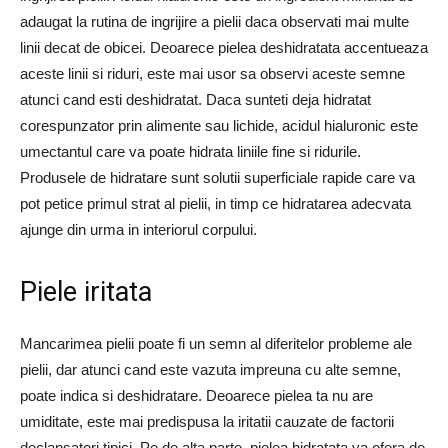
adaugat la rutina de ingrijire a pielii daca observati mai multe
linii decat de obicei. Deoarece pielea deshidratata accentueaza
aceste linii si riduri, este mai usor sa observi aceste semne
atunci cand esti deshidratat. Daca sunteti deja hidratat
corespunzator prin alimente sau lichide, acidul hialuronic este
umectantul care va poate hidrata liniile fine si ridurile.
Produsele de hidratare sunt solutii superficiale rapide care va
pot petice primul strat al pielii, in timp ce hidratarea adecvata
ajunge din urma in interiorul corpului.
Piele iritata
Mancarimea pielii poate fi un semn al diferitelor probleme ale
pielii, dar atunci cand este vazuta impreuna cu alte semne,
poate indica si deshidratare. Deoarece pielea ta nu are
umiditate, este mai predispusa la iritatii cauzate de factorii
declansatori tipici. Pe de alta parte, pielea hidratata va ofera de