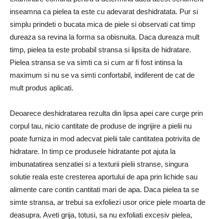
inseamna ca pielea ta este cu adevarat deshidratata. Pur si
simplu prindeti o bucata mica de piele si observati cat timp
dureaza sa revina la forma sa obisnuita. Daca dureaza mult
timp, pielea ta este probabil stransa si lipsita de hidratare.
Pielea stransa se va simti ca si cum ar fi fost intinsa la
maximum si nu se va simti confortabil, indiferent de cat de
mult produs aplicati.
Deoarece deshidratarea rezulta din lipsa apei care curge prin
corpul tau, nicio cantitate de produse de ingrijire a pielii nu
poate furniza in mod adecvat pielii tale cantitatea potrivita de
hidratare. In timp ce produsele hidratante pot ajuta la
imbunatatirea senzatiei si a texturii pielii stranse, singura
solutie reala este cresterea aportului de apa prin lichide sau
alimente care contin cantitati mari de apa. Daca pielea ta se
simte stransa, ar trebui sa exfoliezi usor orice piele moarta de
deasupra. Aveti grija, totusi, sa nu exfoliati excesiv pielea,