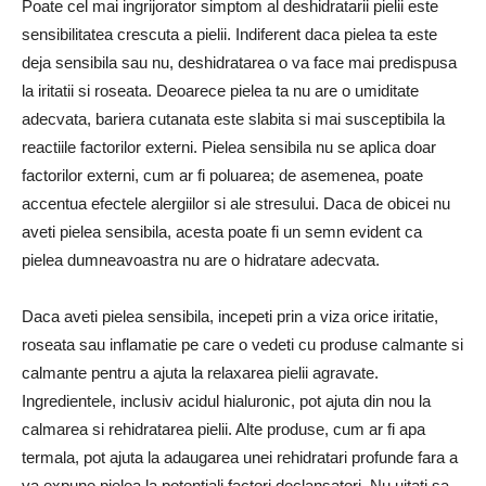
Poate cel mai ingrijorator simptom al deshidratarii pielii este
sensibilitatea crescuta a pielii. Indiferent daca pielea ta este
deja sensibila sau nu, deshidratarea o va face mai predispusa
la iritatii si roseata. Deoarece pielea ta nu are o umiditate
adecvata, bariera cutanata este slabita si mai susceptibila la
reactiile factorilor externi. Pielea sensibila nu se aplica doar
factorilor externi, cum ar fi poluarea; de asemenea, poate
accentua efectele alergiilor si ale stresului. Daca de obicei nu
aveti pielea sensibila, acesta poate fi un semn evident ca
pielea dumneavoastra nu are o hidratare adecvata.
Daca aveti pielea sensibila, incepeti prin a viza orice iritatie,
roseata sau inflamatie pe care o vedeti cu produse calmante si
calmante pentru a ajuta la relaxarea pielii agravate.
Ingredientele, inclusiv acidul hialuronic, pot ajuta din nou la
calmarea si rehidratarea pielii. Alte produse, cum ar fi apa
termala, pot ajuta la adaugarea unei rehidratari profunde fara a
va expune pielea la potentiali factori declansatori. Nu uitati sa