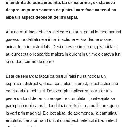
o tendinta de buna credinta. La urma urmei, exista ceva
despre un pumn sanatos de pistrui care face ca tenul sa
aiba un aspect deosebit de proaspat.
Atat de mult incat chiar si cei care nu sunt patati in mod natural
gasesc modalitati de a intra in actiune – fara daune solare,
adica. Intra in pistrui fals. Desi nu este nimic nou, pistruii falsi
au cunoscut o reaparitie majora in curent in ultimele cateva luni
si nu dau semne de oprire.
Este de remarcat faptul ca pistruii falsi nu sunt doar un
supliment distractiv, daca sunt folositi corect, ei pot actiona si
ca trucuri ale ochiului. De exemplu, aplicarea pistruilor falsi
peste un fond de ten cu acoperire completa il poate ajuta sa
para putin mai natural, dand iluzia pistruilor naturali care ajung
la varf prin machiaj. Ele pot ajuta, de asemenea, la camuflajul
eruptiilor, transformand un zit cu aspect nefericit intr-un efect