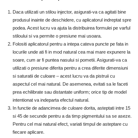
Daca utilizati un stilou injector, asigurati-va ca agitati bine
produsul inainte de deschidere, cu aplicatorul indreptat spre
podea. Acest lucru va ajuta la distribuirea formulei pe varful
stiloului si va permite o presiune mai usoara.
Folositi aplicatorul pentru a intepa cateva puncte pe fata in
locurile unde ati fi in mod natural cea mai mare expunere la
soare, cum ar fi puntea nasului si pometii. Asigurati-va ca
utilizati o presiune diferita pentru a crea diferite dimensiuni
si saturatii de culoare – acest lucru va da pistruii cu
aspectul cel mai natural. De asemenea, evitati sa le faceti
prea echilibrate sau distantate uniform; orice tip de model
intentionat va indeparta efectul natural.
In functie de adancimea de culoare dorita, asteptati intre 15
si 45 de secunde pentru a da timp pigmentului sa se aseze.
Pentru cel mai natural efect, variati timpul de asteptare cu
fiecare aplicare.