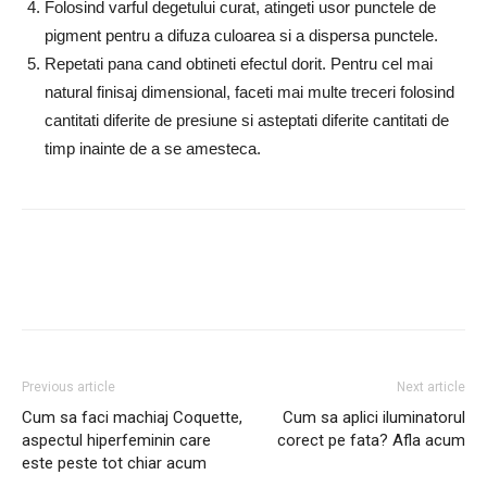
Folosind varful degetului curat, atingeti usor punctele de
pigment pentru a difuza culoarea si a dispersa punctele.
Repetati pana cand obtineti efectul dorit. Pentru cel mai
natural finisaj dimensional, faceti mai multe treceri folosind
cantitati diferite de presiune si asteptati diferite cantitati de
timp inainte de a se amesteca.
Facebook
Twitter
Google+
Previous article
Next article
Cum sa faci machiaj Coquette,
Cum sa aplici iluminatorul
aspectul hiperfeminin care
corect pe fata? Afla acum
este peste tot chiar acum