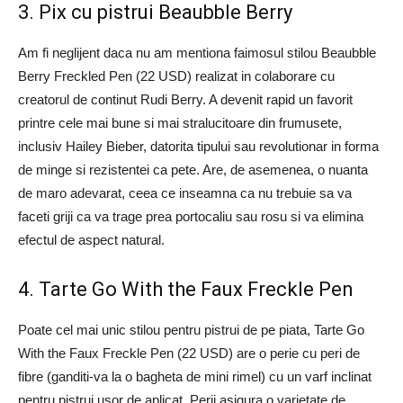
3. Pix cu pistrui Beaubble Berry
Am fi neglijent daca nu am mentiona faimosul stilou Beaubble
Berry Freckled Pen (22 USD) realizat in colaborare cu
creatorul de continut Rudi Berry. A devenit rapid un favorit
printre cele mai bune si mai stralucitoare din frumusete,
inclusiv Hailey Bieber, datorita tipului sau revolutionar in forma
de minge si rezistentei ca pete. Are, de asemenea, o nuanta
de maro adevarat, ceea ce inseamna ca nu trebuie sa va
faceti griji ca va trage prea portocaliu sau rosu si va elimina
efectul de aspect natural.
4. Tarte Go With the Faux Freckle Pen
Poate cel mai unic stilou pentru pistrui de pe piata, Tarte Go
With the Faux Freckle Pen (22 USD) are o perie cu peri de
fibre (ganditi-va la o bagheta de mini rimel) cu un varf inclinat
pentru pistrui usor de aplicat. Perii asigura o varietate de