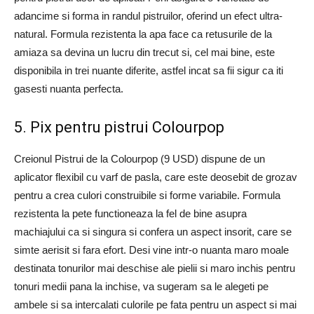
adancime si forma in randul pistruilor, oferind un efect ultra-
natural. Formula rezistenta la apa face ca retusurile de la
amiaza sa devina un lucru din trecut si, cel mai bine, este
disponibila in trei nuante diferite, astfel incat sa fii sigur ca iti
gasesti nuanta perfecta.
5. Pix pentru pistrui Colourpop
Creionul Pistrui de la Colourpop (9 USD) dispune de un
aplicator flexibil cu varf de pasla, care este deosebit de grozav
pentru a crea culori construibile si forme variabile. Formula
rezistenta la pete functioneaza la fel de bine asupra
machiajului ca si singura si confera un aspect insorit, care se
simte aerisit si fara efort. Desi vine intr-o nuanta maro moale
destinata tonurilor mai deschise ale pielii si maro inchis pentru
tonuri medii pana la inchise, va sugeram sa le alegeti pe
ambele si sa intercalati culorile pe fata pentru un aspect si mai