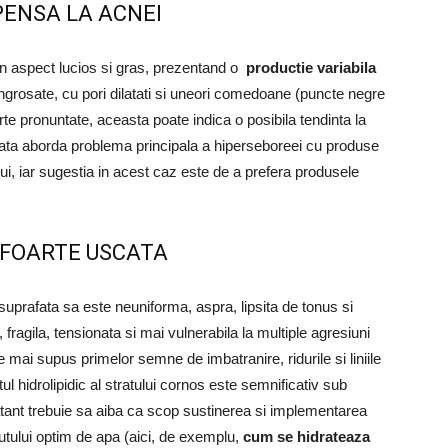
PENSA LA ACNEI
n aspect lucios si gras, prezentand o
productie variabila
 ingrosate, cu pori dilatati si uneori comedoane (puncte negre
te pronuntate, aceasta poate indica o posibila tendinta la
ata aborda problema principala a hiperseboreei cu produse
ui, iar sugestia in acest caz este de a prefera produsele
 FOARTE USCATA
uprafata sa este neuniforma, aspra, lipsita de tonus si
e, fragila, tensionata si mai vulnerabila la multiple agresiuni
e mai supus primelor semne de imbatranire, ridurile si liniile
ul hidrolipidic al stratului cornos este semnificativ sub
ratant trebuie sa aiba ca scop sustinerea si implementarea
tinutului optim de apa (aici, de exemplu,
cum se hidrateaza