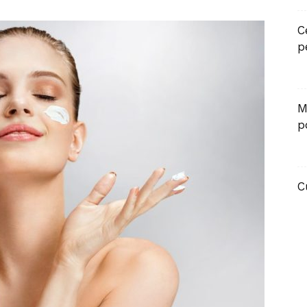
C
p
M
p
C