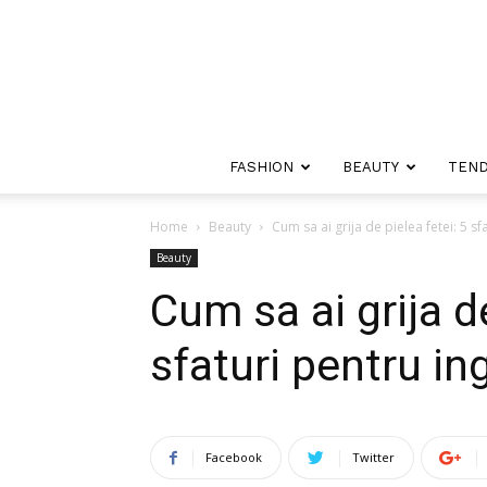
FASHION
BEAUTY
TEND
Home
Beauty
Cum sa ai grija de pielea fetei: 5 sfat
Beauty
Cum sa ai grija de
sfaturi pentru ingr
Facebook
Twitter