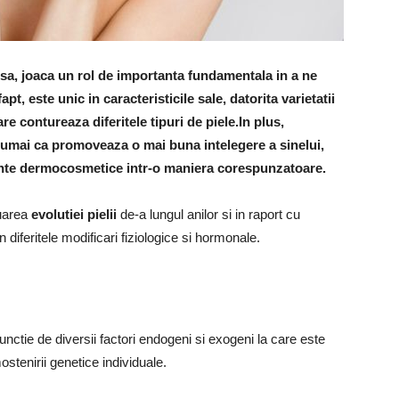
 sa, joaca un rol de importanta fundamentala in a ne
apt, este unic in caracteristicile sale, datorita varietatii
e contureaza diferitele tipuri de piele.In plus,
numai ca promoveaza o mai buna intelegere a sinelui,
ente dermocosmetice intr-o maniera corespunzatoare.
luarea
evolutiei pielii
de-a lungul anilor si in raport cu
 in diferitele modificari fiziologice si hormonale.
functie de diversii factori endogeni si exogeni la care este
stenirii genetice individuale.