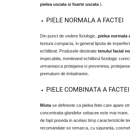
pielea uscata si foarte uscata
).
PIELE NORMALA A FACTEI
Din punct de vedere fiziologic,
pielea normala a
textura compacta, in general lipsita de imperfecti
echilibrat. Produsele destinate
tenului facial n
impecabila, mentinand echilibrul fiziologic cor
urmareasca protejarea si prevenirea, protejarea 
premature de imbatranire.
PIELE COMBINATA A FACTEI
Mixta
se defineste ca pielea fetei care apare str
concentratia glandelor sebacee este mai mare, i
de fapt poseda in acelasi timp caracteristicile 
recomandate se remarca, cu siguranta, cosmetic