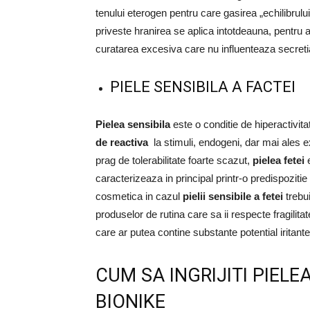
tenului eterogen pentru care gasirea „echilibrulu
priveste hranirea se aplica intotdeauna, pentru 
curatarea excesiva care nu influenteaza secretia
PIELE SENSIBILA A FACTEI
Pielea sensibila
este o conditie de hiperactivita
de reactiva
la stimuli, endogeni, dar mai ales
prag de tolerabilitate foarte scazut,
pielea
fetei
e
caracterizeaza in principal printr-o predispozitie
cosmetica in cazul
pielii sensibile a fetei
trebui
produselor de rutina care sa ii respecte fragilita
care ar putea contine substante potential iritan
CUM SA INGRIJITI PIELEA
BIONIKE