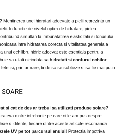
i?
Mentinerea unei hidratari adecvate a pielii reprezinta un
ii. In functie de nivelul optim de hidratare, pielea
ntribuind simultan la imbunatatirea elasticitatii si tonusului
monioasa intre hidratarea corecta si vitalitatea generala a
a unui echilibru hidric adecvat este esentiala pentru a
buie sa uitati niciodata sa
hidratati si conturul ochilor
fetei si, prin urmare, tinde sa se subtieze si sa fie mai putin
E SOARE
at si cat de des ar trebui sa utilizati produse solare?
ateva dintre intrebarile pe care ni le-am pus despre
exe si diferite, fiecare dintre aceste articole recomanda
razele UV pe tot parcursul anului!
Protectia impotriva