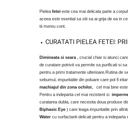
Pielea
fetei
este cea mai delicata parte a corpul
aceea este esential sa stii sa ai grija de ea in 
tii mereu cont.
CURATATI PIELEA FETEI: 
Dimineata si seara
, crucial chiar si atunci ca
de curatare potrivit va permite sa purificati si s
pentru a primi tratamente ulterioare.Rutina de s
sebumul, impuritatile din poluare care pot fi iri
machiajul din zona ochilor,
cel mai bine este 
Pentru a indeparta cel mai rezistent si
imperme
curatarea dubla, care necesita doua produse dis
Biphasic Eye
) care leaga impuritatile prin afi
Water
cu surfactanti delicati pentru a indeparta r