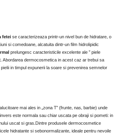
 fetei
se caracterizeaza printr-un nivel bun de hidratare, o
uni si comedoane, alcatuita dintr-un film hidrolipidic
ormal
prelungesc caracteristicile excelente ale ” piele
ect. Abordarea dermocosmetica in acest caz ar trebui sa
pielii in timpul expunerii la soare si prevenirea semnelor
alucitoare mai ales in „zona T” (frunte, nas, barbie) unde
nvers este normala sau chiar uscata pe obraji si pometi: in
tenului uscat si gras.Dintre produsele dermocosmetice
ele hidratante si sebonormalizante, ideale pentru nevoile