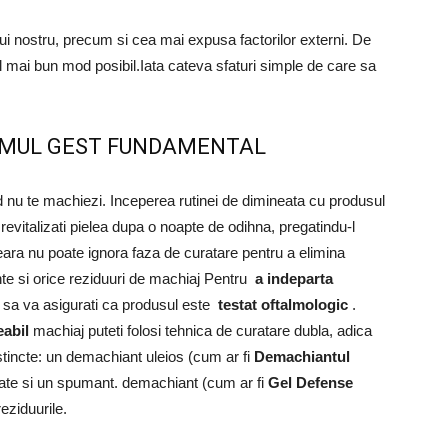
ui nostru, precum si cea mai expusa factorilor externi. De
cel mai bun mod posibil.Iata cateva sfaturi simple de care sa
PRIMUL GEST FUNDAMENTAL
nd nu te machiezi. Inceperea rutinei de dimineata cu produsul
a revitalizati pielea dupa o noapte de odihna, pregatindu-l
eara nu poate ignora faza de curatare pentru a elimina
tante si orice reziduuri de machiaj Pentru
a indeparta
sa va asigurati ca produsul este
testat oftalmologic
.
abil
machiaj puteti folosi tehnica de curatare dubla, adica
tincte: un demachiant uleios (cum ar fi
Demachiantul
nitate si un spumant. demachiant (cum ar fi
Gel Defense
eziduurile.