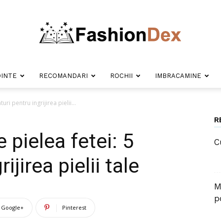
INTE
RECOMANDARI
ROCHII
IMBRACAMINE
Fashion
uri pentru ingrijirea pielii...
R
 pielea fetei: 5
C
Dex
ijirea pielii tale
M
p
Google+
Pinterest