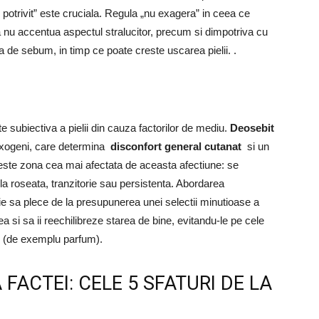
i potrivit” este cruciala. Regula „nu exagera” in ceea ce
a nu accentua aspectul stralucitor, precum si dimpotriva cu
 de sebum, in timp ce poate creste uscarea pielii. .
te subiectiva a pielii din cauza factorilor de mediu.
Deosebit
 exogeni, care determina
disconfort general cutanat
si un
ste zona cea mai afectata de aceasta afectiune: se
 la roseata, tranzitorie sau persistenta. Abordarea
e sa plece de la presupunerea unei selectii minutioase a
tea si sa ii reechilibreze starea de bine, evitandu-le pe cele
te (de exemplu parfum).
 FACTEI: CELE 5 SFATURI DE LA