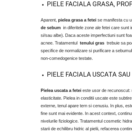
PIELE FACIALA GRASA, PRO
Aparent,
pielea grasa a fetei
se manifesta cu u
de sebum
in diferitele zone ale fetei care sunt
si/sau albe). Daca aceste imperfectiuni sunt foar
acnee. Tratamentul
tenului gras
trebuie sa po
specifice de normalizare si purificare a sebumul
non-comedogenice testate.
PIELE FACIALA USCATA SAU
Pielea uscata a fetei
este usor de recunoscut: s
elasticitate. Pielea in conditii uscate este subtir
externe, tenul apare tern si cenusiu. In plus, est
fine sunt mai evidente. In acest context, continut
nivelurile fiziologice. Tratamentul cosmetic hid
starii de echilibru hidric al pielii, refacerea con