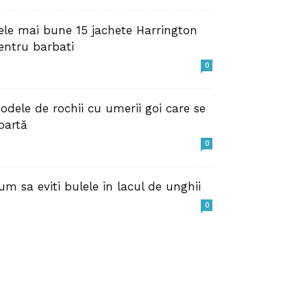
ele mai bune 15 jachete Harrington
entru barbati
0
odele de rochii cu umerii goi care se
oartă
0
um sa eviti bulele in lacul de unghii
0